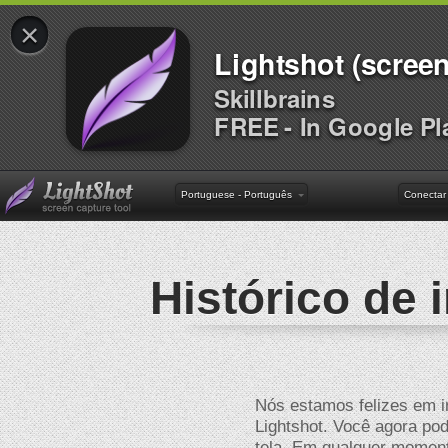
×
Lightshot (screen
Skillbrains
FREE - In Google Pl
Portuguese - Português
Conectar
Histórico de
Nós estamos felizes em in
Lightshot. Você agora pod
tela. Em qualquer momen