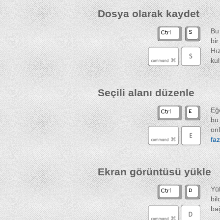
Dosya olarak kaydet
Bu
bi
Hı
kul
Seçili alanı düzenle
Eğ
bu
onl
fa
Ekran görüntüsü yükle
Yü
bi
ba