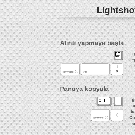
Lightshot
Alıntı yapmaya başla
Li
de
çal
Panoya kopyala
Eğ
pan
Bu
Ctr
pa