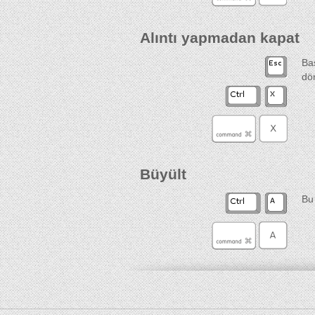
Alıntı yapmadan kapat
Ba
dö
Büyült
Bu 