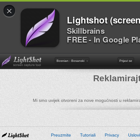
×
Lightshot (screen
Skillbrains
FREE - In Google Pl
Bosnian - Bosanski
Prijavi se
Reklamiraj
Mi smo uvijek otvoreni za nove mogućnosti u reklamir
Preuzmite
Tutoriali
Privacy
Uslov