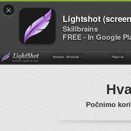
×
Lightshot (screen
Skillbrains
FREE - In Google Pl
Bosnian - Bosanski
Prijavi se
Hva
Počnimo kori