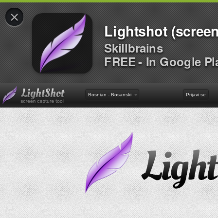
×
Lightshot (screen
Skillbrains
FREE - In Google Pl
Bosnian - Bosanski
Prijavi se