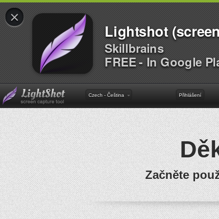
×
Lightshot (screen
Skillbrains
FREE - In Google Pl
Czech - Čeština
Přihlášení
Dě
Začněte použ