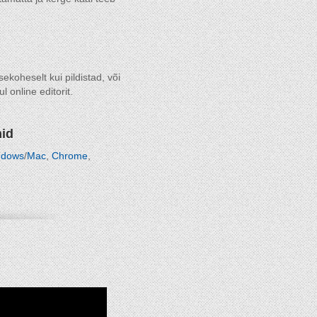
sekoheselt kui pildistad, või
 online editorit.
mid
ndows
/
Mac
,
Chrome
,