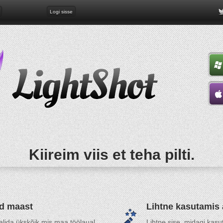
Logi sisse
Kiireim viis et teha pilti.
tud maast
Lihtne kasutamis
alida ükskõik mis maa töölaual
Lihtne sise, midagi kasu