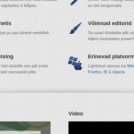
lt vajutades 2 klõpsu.
su töö kergemaks
netis
Võimsad editorid
sse ja saa kiiresti veebilink
Sa saad töödelda pilti ot
hiljem kasutades powerful
otsing
Erinevad platvor
 Vali ükskõik mis pilt enda
Lightshot olemas ka
Wi
neid sarnaseid pilte.
Firefox
,
IE
&
Opera
.
Video