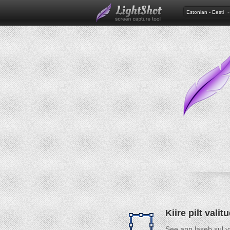
Estonian - Eesti
Kiire pilt vali
See app laseb sul v