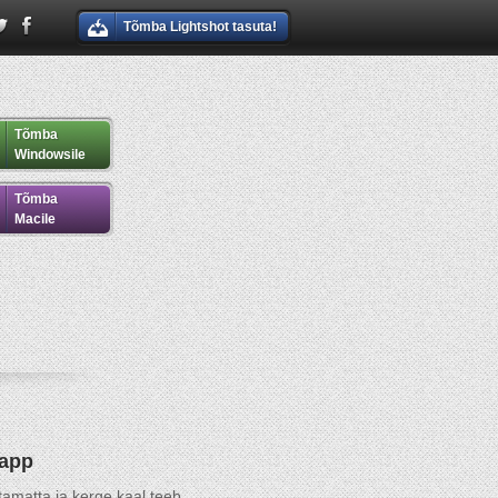
Tõmba Lightshot tasuta!
Tõmba
Windowsile
Tõmba
Macile
 app
tamatta ja kerge kaal teeb